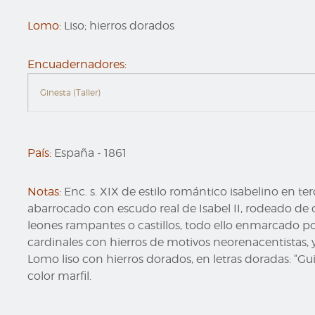
Lomo:
Liso; hierros dorados
Encuadernadores:
Ginesta (Taller)
País:
España
-
1861
Notas:
Enc. s. XIX de estilo romántico isabelino en ter
abarrocado con escudo real de Isabel II, rodeado d
leones rampantes o castillos, todo ello enmarcado por
cardinales con hierros de motivos neorenacentistas, y 
Lomo liso con hierros dorados, en letras doradas: “G
color marfil.