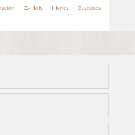
nación
Ex-libris
Hierros
Búsqueda