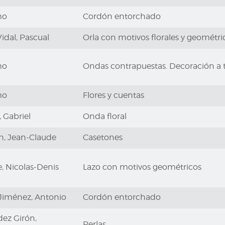
mo
Cordón entorchado
Vidal, Pascual
Orla con motivos florales y geométri
mo
Ondas contrapuestas. Decoración a t
mo
Flores y cuentas
 Gabriel
Onda floral
n, Jean-Claude
Casetones
 Nicolas-Denis
Lazo con motivos geométricos
Jiménez, Antonio
Cordón entorchado
ez Girón,
Perlas