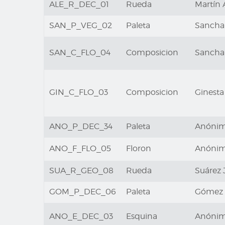
ALE_R_DEC_01
Rueda
Martín A
SAN_P_VEG_02
Paleta
Sancha 
SAN_C_FLO_04
Composicion
Sancha 
GIN_C_FLO_03
Composicion
Ginesta 
ANO_P_DEC_34
Paleta
Anóni
ANO_F_FLO_05
Floron
Anóni
SUA_R_GEO_08
Rueda
Suárez 
GOM_P_DEC_06
Paleta
Gómez M
ANO_E_DEC_03
Esquina
Anóni