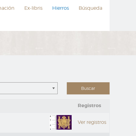
nación
Ex-libris
Hierros
Búsqueda
Registros
Ver registros