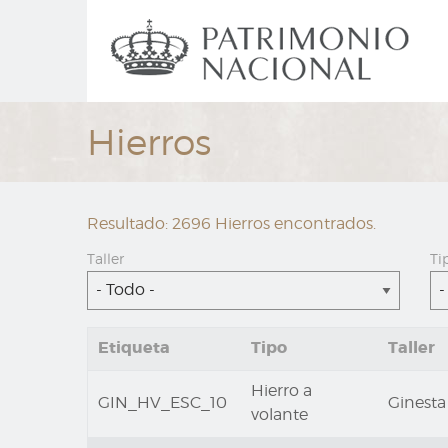
Ir
Navegación
al
principal
contenido
principal
Hierros
Resultado: 2696 Hierros encontrados.
Taller
Ti
- Todo -
-
Etiqueta
Tipo
Taller
Hierro a
GIN_HV_ESC_10
Ginesta 
volante