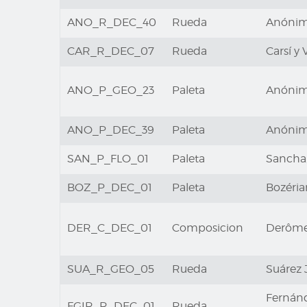
ANO_R_DEC_40
Rueda
Anóni
CAR_R_DEC_07
Rueda
Carsí y 
ANO_P_GEO_23
Paleta
Anóni
ANO_P_DEC_39
Paleta
Anóni
SAN_P_FLO_01
Paleta
Sancha,
BOZ_P_DEC_01
Paleta
Bozéria
DER_C_DEC_01
Composicion
Derôme,
SUA_R_GEO_05
Rueda
Suárez 
Fernánd
FGIR_R_DEC_01
Rueda