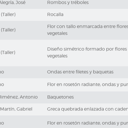
legría, José
Rombos y tréboles
(Taller)
Rocalla
Flor con tallo enmarcada entre flore
(Taller)
vegetales
Diseño simétrico formado por flores
(Taller)
vegetales
mo
Ondas entre filetes y baquetas
mo
Flor en rosetón radiante, ondas y pun
Jiménez, Antonio
Baquetones
artín, Gabriel
Greca quebrada enlazada con cadena
mo
Flor en rosetón radiante, ondas y pun