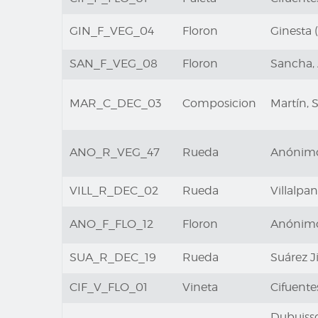
GIN_F_VEG_04
Floron
Ginesta (
SAN_F_VEG_08
Floron
Sancha,
MAR_C_DEC_03
Composicion
Martín, 
ANO_R_VEG_47
Rueda
Anónim
VILL_R_DEC_02
Rueda
Villalpa
ANO_F_FLO_12
Floron
Anónim
SUA_R_DEC_19
Rueda
Suárez J
CIF_V_FLO_01
Vineta
Cifuente
Dubuisso