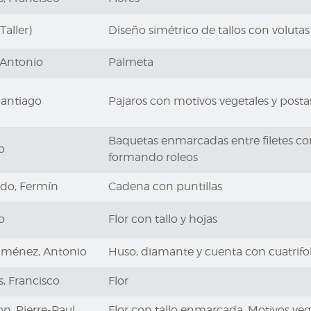
Taller)
Diseño simétrico de tallos con volutas
 Antonio
Palmeta
Santiago
Pajaros con motivos vegetales y posta
Baquetas enmarcadas entre filetes con 
o
formando roleos
ndo, Fermín
Cadena con puntillas
o
Flor con tallo y hojas
iménez, Antonio
Huso, diamante y cuenta con cuatrifol
s, Francisco
Flor
n, Pierre-Paul,
Flor con tallo enmarcada. Motivos ve