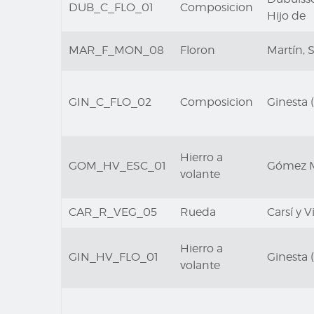
DUB_C_FLO_01
Composicion
Hijo de
MAR_F_MON_08
Floron
Martín, 
GIN_C_FLO_02
Composicion
Ginesta (
Hierro a
GOM_HV_ESC_01
Gómez Ma
volante
CAR_R_VEG_05
Rueda
Carsí y V
Hierro a
GIN_HV_FLO_01
Ginesta (
volante