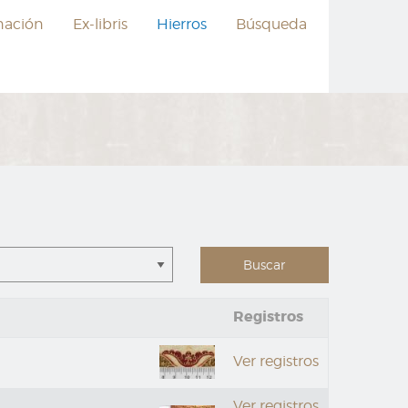
nación
Ex-libris
Hierros
Búsqueda
Registros
Ver registros
Ver registros