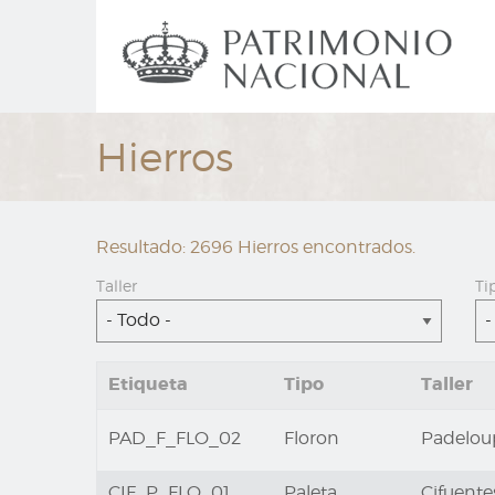
Ir
Navegación
al
principal
contenido
principal
Hierros
Resultado: 2696 Hierros encontrados.
Taller
Ti
- Todo -
-
Etiqueta
Tipo
Taller
PAD_F_FLO_02
Floron
Padelo
CIF_P_FLO_01
Paleta
Cifuente