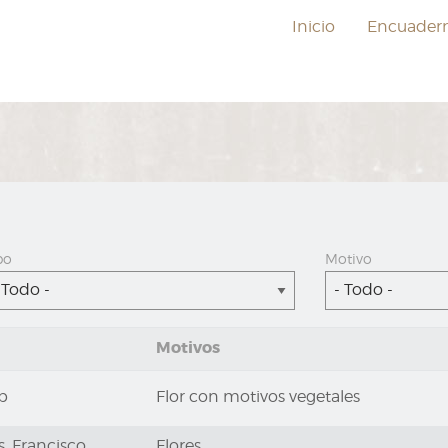
Inicio
Encuader
po
Motivo
 Todo -
- Todo -
Motivos
up
Flor con motivos vegetales
s, Francisco
Flores