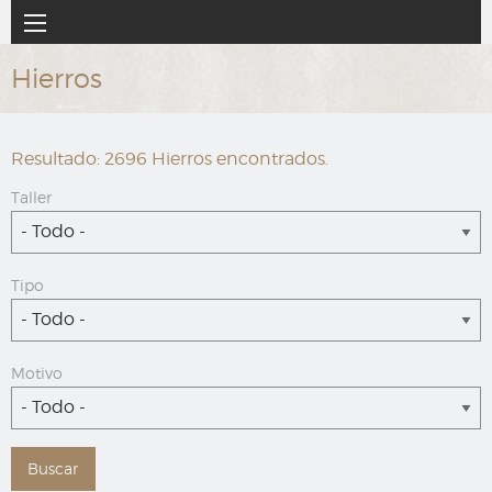
Ir
Navegación
al
principal
contenido
Hierros
principal
Resultado: 2696 Hierros encontrados.
Taller
- Todo -
Tipo
- Todo -
Motivo
- Todo -