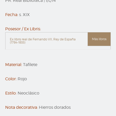
PR. Real Biblioteca
|
I/L/14
Fecha:
s. XIX
Posesor / Ex Libris:
Más libros
Ex libris real de Fernando VII, Rey de España
(1784-1833)
Material:
Tafilete
Color:
Rojo
Estilo:
Neoclásico
Nota decorativa:
Hierros dorados