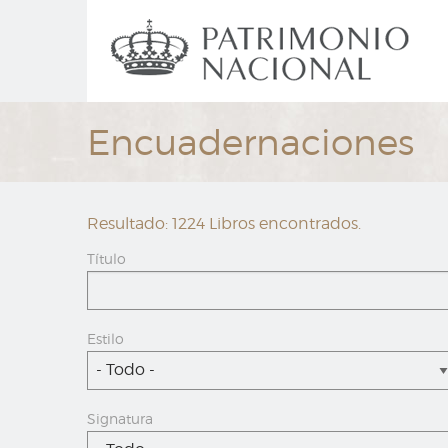
Ir
Navegación
al
principal
contenido
principal
Encuadernaciones
Resultado: 1224 Libros encontrados.
Título
Estilo
- Todo -
Signatura