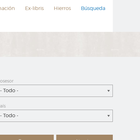
nación
Ex-libris
Hierros
Búsqueda
osesor
- Todo -
aís
- Todo -