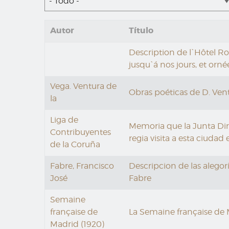
- Todo -
Autor
Título
Description de l`Hôtel Ro
jusqu`á nos jours, et ornée
Vega. Ventura de
Obras poéticas de D. Ventu
la
Liga de
Memoria que la Junta Dire
Contribuyentes
regia visita a esta ciudad
de la Coruña
Fabre, Francisco
Descripcion de las alegor
José
Fabre
Semaine
française de
La Semaine française de 
Madrid (1920)