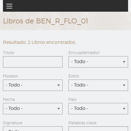
Ir
Navegación
al
principal
contenido
Libros de BEN_R_FLO_01
principal
Resultado: 2 Libros encontrados.
Título
Encuadernador
- Todo -
Posesor
Estilo
- Todo -
- Todo -
Fecha
País
- Todo -
- Todo -
Signatura
Palabras clave