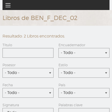
Ir
Navegación
al
principal
contenido
Libros de BEN_F_DEC_02
principal
Resultado: 2 Libros encontrados.
Título
Encuadernador
- Todo -
Posesor
Estilo
- Todo -
- Todo -
Fecha
País
- Todo -
- Todo -
Signatura
Palabras clave