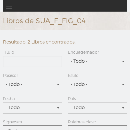
Ir
Navegación
al
principal
contenido
Libros de SUA_F_FIG_04
principal
Resultado: 2 Libros encontrados.
Título
Encuadernador
- Todo -
Posesor
Estilo
- Todo -
- Todo -
Fecha
País
- Todo -
- Todo -
Signatura
Palabras clave