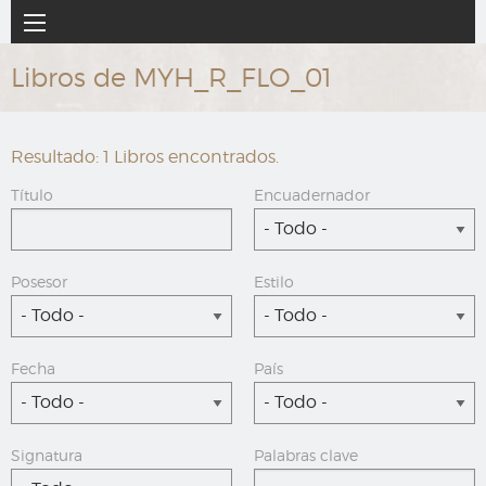
Ir
Navegación
al
principal
contenido
Libros de MYH_R_FLO_01
principal
Resultado: 1 Libros encontrados.
Título
Encuadernador
- Todo -
Posesor
Estilo
- Todo -
- Todo -
Fecha
País
- Todo -
- Todo -
Signatura
Palabras clave