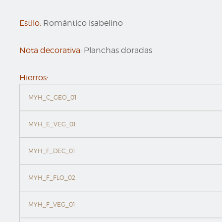
Estilo:
Romántico isabelino
Nota decorativa:
Planchas doradas
Hierros:
MYH_C_GEO_01
MYH_E_VEG_01
MYH_F_DEC_01
MYH_F_FLO_02
MYH_F_VEG_01