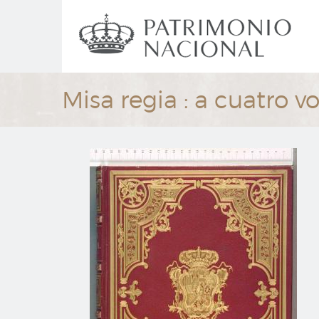
Ir
Navegación
al
principal
contenido
principal
Misa regia : a cuatro 