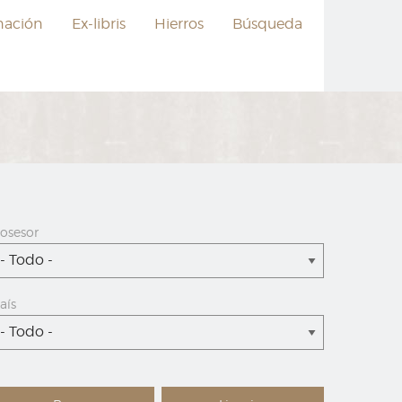
nación
Ex-libris
Hierros
Búsqueda
osesor
- Todo -
aís
- Todo -