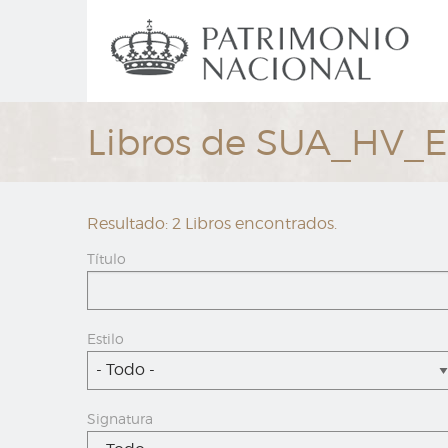
Ir
Navegación
al
principal
contenido
principal
Libros de SUA_HV_
Resultado: 2 Libros encontrados.
Título
Estilo
- Todo -
Signatura