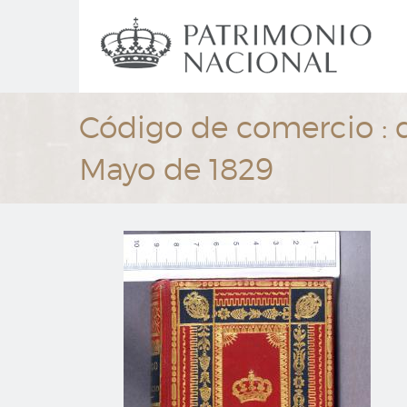
Ir
Navegación
al
principal
contenido
principal
Código de comercio : 
Mayo de 1829