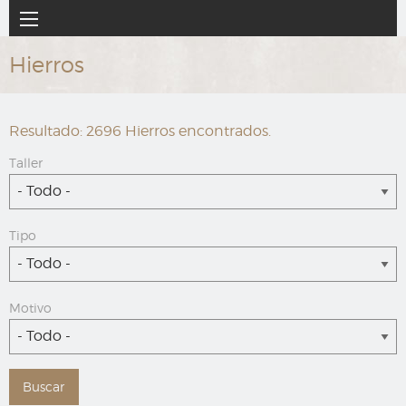
Ir
Navegación
al
principal
contenido
Hierros
principal
Resultado: 2696 Hierros encontrados.
Taller
- Todo -
Tipo
- Todo -
Motivo
- Todo -