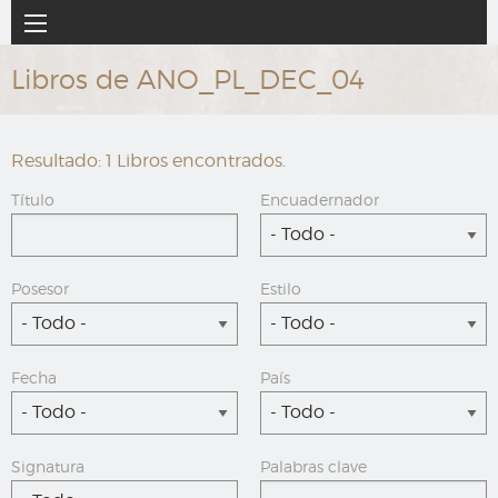
Ir
Navegación
al
principal
contenido
Libros de ANO_PL_DEC_04
principal
Resultado: 1 Libros encontrados.
Título
Encuadernador
- Todo -
Posesor
Estilo
- Todo -
- Todo -
Fecha
País
- Todo -
- Todo -
Signatura
Palabras clave