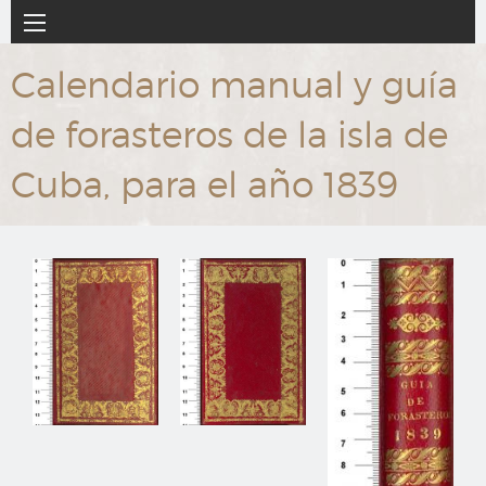
Ir
Navegación
al
principal
contenido
Calendario manual y guía
principal
de forasteros de la isla de
Cuba, para el año 1839