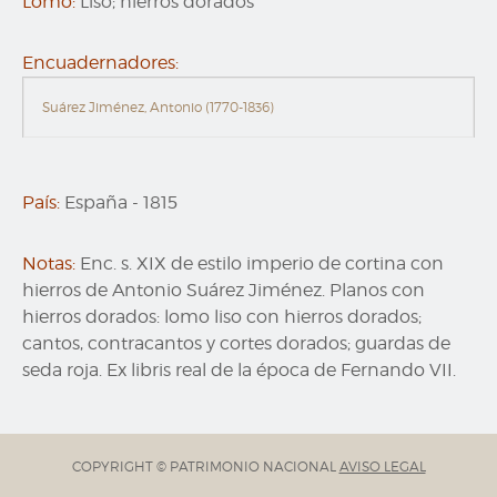
Lomo:
Liso; hierros dorados
Encuadernadores:
Suárez Jiménez, Antonio (1770-1836)
País:
España
-
1815
Notas:
Enc. s. XIX de estilo imperio de cortina con
hierros de Antonio Suárez Jiménez. Planos con
hierros dorados: lomo liso con hierros dorados;
cantos, contracantos y cortes dorados; guardas de
seda roja. Ex libris real de la época de Fernando VII.
COPYRIGHT © PATRIMONIO NACIONAL
AVISO LEGAL