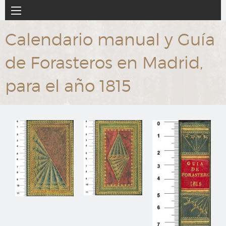
Ir
Navegación
al
principal
contenido
Calendario manual y Guía
principal
de Forasteros en Madrid,
para el año 1815