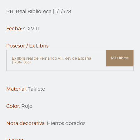
PR. Real Biblioteca
|
I/L/528
Fecha:
s. XVIII
Posesor / Ex Libris:
Más libros
Ex libris real de Fernando VII, Rey de España
(1784-1833)
Material:
Tafilete
Color:
Rojo
Nota decorativa:
Hierros dorados