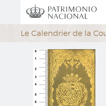
Ir
Navegación
al
principal
contenido
principal
Le Calendrier de la Co