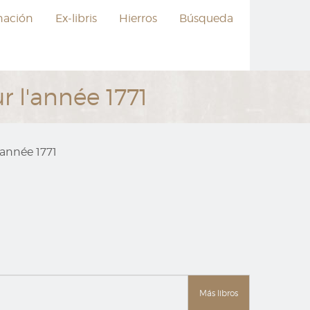
nación
Ex-libris
Hierros
Búsqueda
r l'année 1771
'année 1771
Más libros