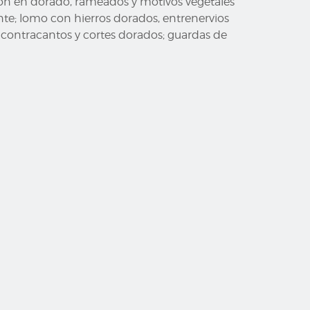
ción en dorado, rameados y motivos vegetales
e; lomo con hierros dorados, entrenervios
os, contracantos y cortes dorados; guardas de