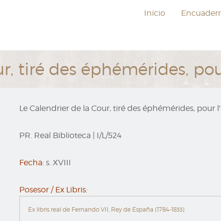
Inicio
Encuader
ur, tiré des éphémérides, pou
Le Calendrier de la Cour, tiré des éphémérides, pour l
PR. Real Biblioteca
|
I/L/524
Fecha:
s. XVIII
Posesor / Ex Libris:
Ex libris real de Fernando VII, Rey de España (1784-1833)