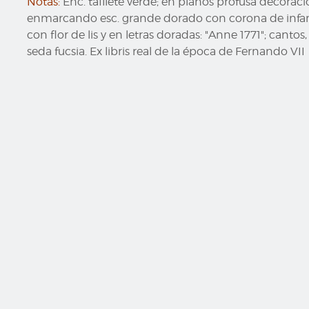
Notas:
Enc. tafilete verde; en planos profusa decora
enmarcando esc. grande dorado con corona de infant
con flor de lis y en letras doradas: "Anne 1771"; cant
seda fucsia. Ex libris real de la época de Fernando VII