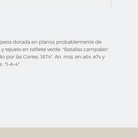
 clípeos dorada en planos probablemente de
 tejuelo en tafilete verde: "Batallas campales";
o por las Cortes. 1874". An. mss. en a6v, e7v y
: "I-A-4".