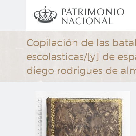
Ir
Navegación
al
principal
contenido
principal
Copilación de las bata
escolasticas/[y] de es
diego rodrigues de al