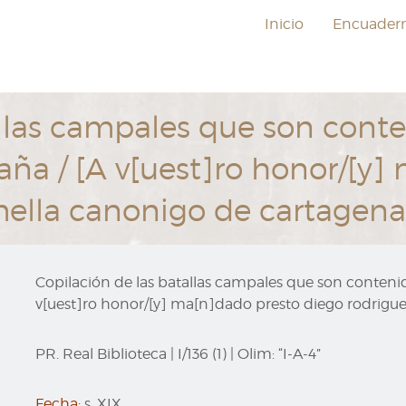
Inicio
Encuader
llas campales que son conte
paña / [A v[uest]ro honor/[y
mella canonigo de cartagena
Copilación de las batallas campales que son contenida
v[uest]ro honor/[y] ma[n]dado presto diego rodrigu
PR. Real Biblioteca
|
I/136 (1)
|
Olim:
“I-A-4”
Fecha:
s. XIX