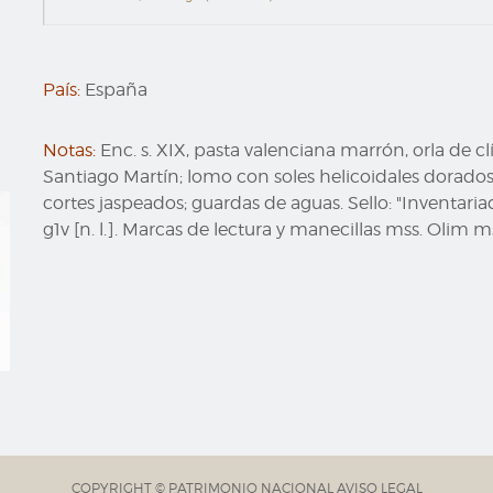
País:
España
Notas:
Enc. s. XIX, pasta valenciana marrón, orla de
Santiago Martín; lomo con soles helicoidales dorados y
cortes jaspeados; guardas de aguas. Sello: "Inventariad
g1v [n. l.]. Marcas de lectura y manecillas mss. Olim ms.
COPYRIGHT © PATRIMONIO NACIONAL
AVISO LEGAL