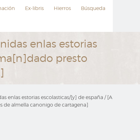
nación
Ex-libris
Hierros
Búsqueda
nidas enlas estorias
] ma[n]dado presto
]
s enlas estorias escolasticas/[y] de españa / [A
es de almella canonigo de cartagena]