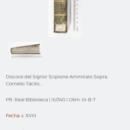
Discorsi del Signor Scipione Ammirato Sopra
Cornelio Tacito...
PR. Real Biblioteca
|
III/340
|
Olim:
III-B-7
Fecha:
s. XVIII