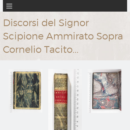
Ir
Navegación
al
principal
contenido
Discorsi del Signor
principal
Scipione Ammirato Sopra
Cornelio Tacito...