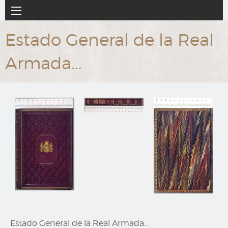
Ir
Navegación
al
principal
contenido
Estado General de la Real
principal
Armada...
Estado General de la Real Armada...