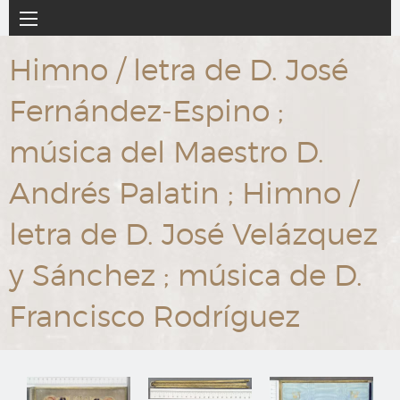
Ir
Navegación
al
principal
contenido
Himno / letra de D. José
principal
Fernández-Espino ;
música del Maestro D.
Andrés Palatin ; Himno /
letra de D. José Velázquez
y Sánchez ; música de D.
Francisco Rodríguez