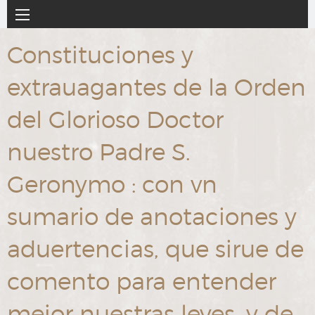
Ir
Navegación
al
principal
contenido
Constituciones y
principal
extrauagantes de la Orden
del Glorioso Doctor
nuestro Padre S.
Geronymo : con vn
sumario de anotaciones y
aduertencias, que sirue de
comento para entender
mejor nuestras leyes, y de