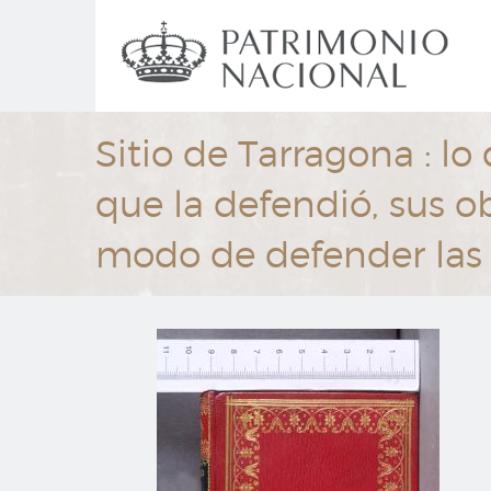
Ir
Navegación
al
principal
contenido
principal
Sitio de Tarragona : lo
que la defendió, sus o
modo de defender las 