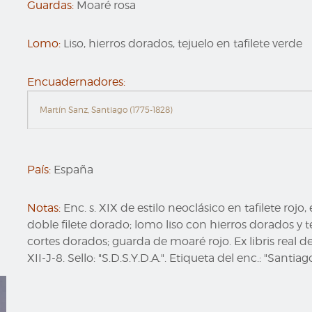
Guardas:
Moaré rosa
Lomo:
Liso, hierros dorados, tejuelo en tafilete verde
Encuadernadores:
Martín Sanz, Santiago (1775-1828)
País:
España
Notas:
Enc. s. XIX de estilo neoclásico en tafilete ro
doble filete dorado; lomo liso con hierros dorados y t
cortes dorados; guarda de moaré rojo. Ex libris real d
XII-J-8. Sello: "S.D.S.Y.D.A.". Etiqueta del enc.: "Sant