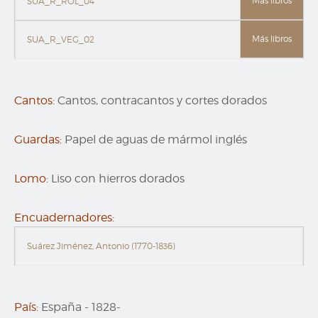
Más libros
SUA_R_ROL_04
Más libros
SUA_R_VEG_02
Cantos:
Cantos, contracantos y cortes dorados
Guardas:
Papel de aguas de mármol inglés
Lomo:
Liso con hierros dorados
Encuadernadores:
Suárez Jiménez, Antonio (1770-1836)
País:
España
-
1828-