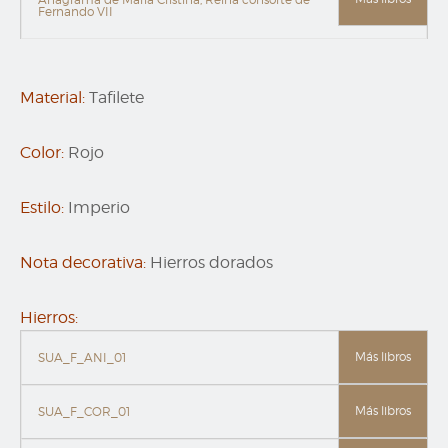
Fernando VII
Material:
Tafilete
Color:
Rojo
Estilo:
Imperio
Nota decorativa:
Hierros dorados
Hierros:
Más libros
SUA_F_ANI_01
Más libros
SUA_F_COR_01