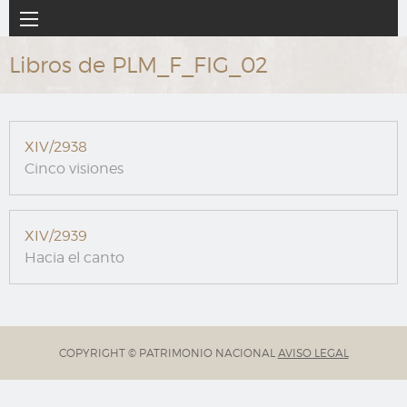
Ir
Navegación
al
principal
contenido
Libros de PLM_F_FIG_02
principal
XIV/2938
Cinco visiones
XIV/2939
Hacia el canto
COPYRIGHT © PATRIMONIO NACIONAL
AVISO LEGAL