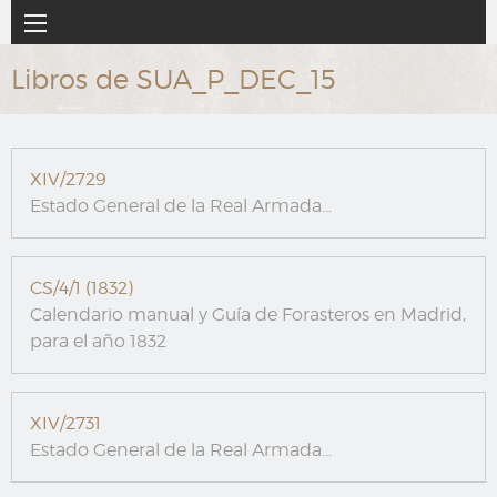
Ir
Navegación
al
principal
contenido
Libros de SUA_P_DEC_15
principal
XIV/2729
Estado General de la Real Armada...
CS/4/1 (1832)
Calendario manual y Guía de Forasteros en Madrid,
para el año 1832
XIV/2731
Estado General de la Real Armada...