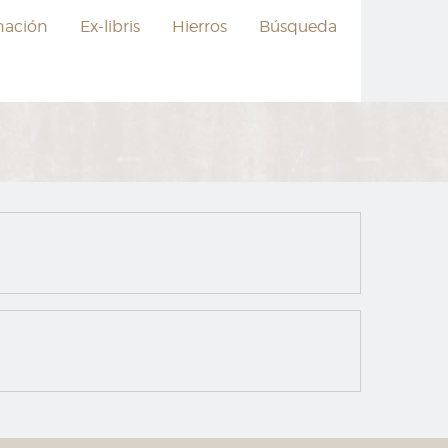
nación
Ex-libris
Hierros
Búsqueda