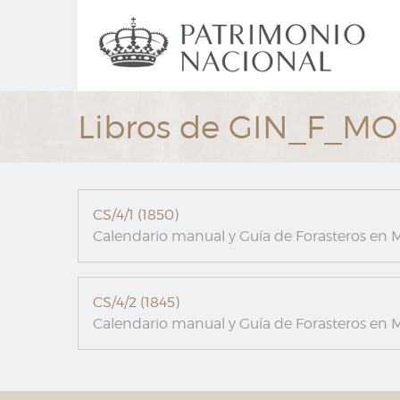
Ir
Navegación
al
principal
contenido
principal
Libros de GIN_F_M
CS/4/1 (1850)
Calendario manual y Guía de Forasteros en M
CS/4/2 (1845)
Calendario manual y Guía de Forasteros en M