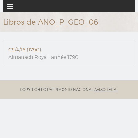
Ir
Navegación
al
principal
contenido
Libros de ANO_P_GEO_06
principal
CS/4/16 (1790)
Almanach Royal : année 1790
COPYRIGHT © PATRIMONIO NACIONAL
AVISO LEGAL