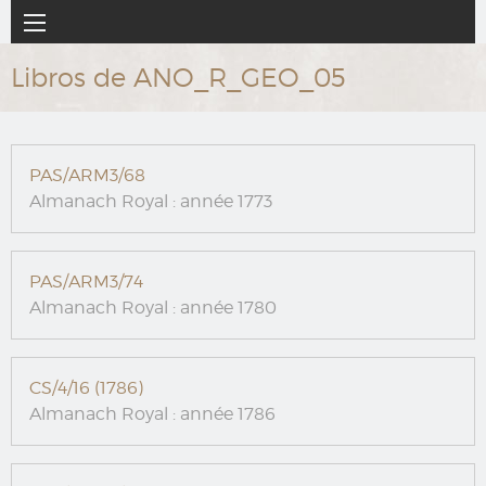
Ir
Navegación
al
principal
contenido
Libros de ANO_R_GEO_05
principal
PAS/ARM3/68
Almanach Royal : année 1773
PAS/ARM3/74
Almanach Royal : année 1780
CS/4/16 (1786)
Almanach Royal : année 1786