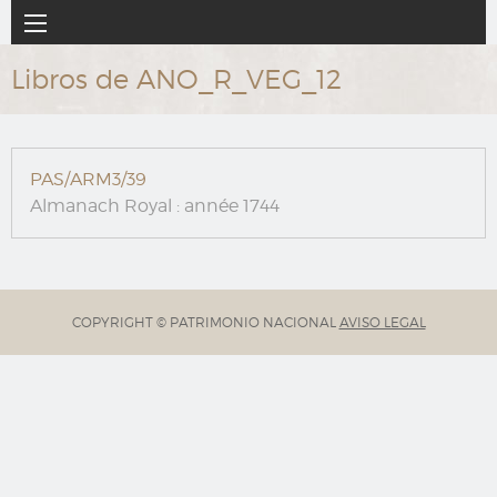
Ir
Navegación
al
principal
contenido
Libros de ANO_R_VEG_12
principal
PAS/ARM3/39
Almanach Royal : année 1744
COPYRIGHT © PATRIMONIO NACIONAL
AVISO LEGAL