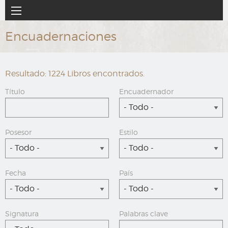
Ir
Navegación
al
principal
contenido
Encuadernaciones
principal
Resultado: 1224 Libros encontrados.
Título
Encuadernador
- Todo -
Posesor
Estilo
- Todo -
- Todo -
Fecha
País
- Todo -
- Todo -
Signatura
Palabras clave