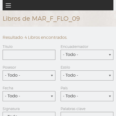
Ir
Navegación
al
principal
contenido
Libros de MAR_F_FLO_09
principal
Resultado: 4 Libros encontrados.
Título
Encuadernador
- Todo -
Posesor
Estilo
- Todo -
- Todo -
Fecha
País
- Todo -
- Todo -
Signatura
Palabras clave