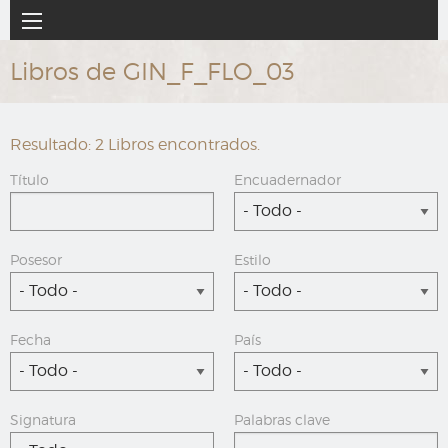
Ir
Navegación
al
principal
contenido
Libros de GIN_F_FLO_03
principal
Resultado: 2 Libros encontrados.
Título
Encuadernador
- Todo -
Posesor
Estilo
- Todo -
- Todo -
Fecha
País
- Todo -
- Todo -
Signatura
Palabras clave