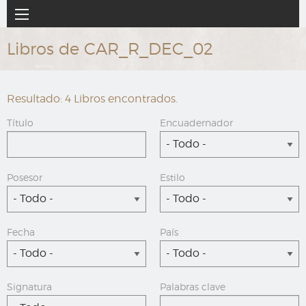
Ir
Navegación
al
principal
contenido
Libros de CAR_R_DEC_02
principal
Resultado: 4 Libros encontrados.
Título
Encuadernador
- Todo -
Posesor
Estilo
- Todo -
- Todo -
Fecha
País
- Todo -
- Todo -
Signatura
Palabras clave