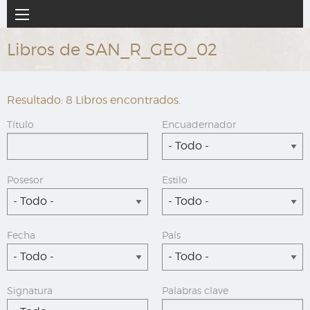
Ir
Navegación
al
principal
contenido
Libros de SAN_R_GEO_02
principal
Resultado: 8 Libros encontrados.
Título
Encuadernador
- Todo -
Posesor
Estilo
- Todo -
- Todo -
Fecha
País
- Todo -
- Todo -
Signatura
Palabras clave