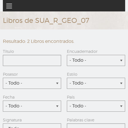
Ir
Navegación
al
principal
contenido
Libros de SUA_R_GEO_07
principal
Resultado: 2 Libros encontrados.
Título
Encuadernador
- Todo -
Posesor
Estilo
- Todo -
- Todo -
Fecha
País
- Todo -
- Todo -
Signatura
Palabras clave