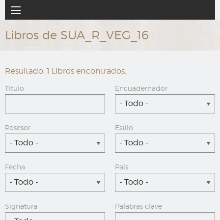
Ir
Navegación
al
principal
contenido
Libros de SUA_R_VEG_16
principal
Resultado: 1 Libros encontrados.
Título
Encuadernador
- Todo -
Posesor
Estilo
- Todo -
- Todo -
Fecha
País
- Todo -
- Todo -
Signatura
Palabras clave