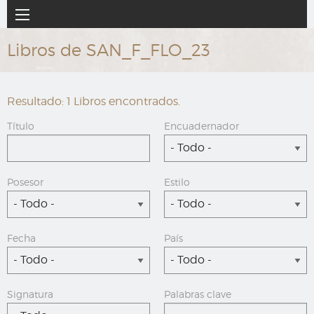
Ir
Navegación
al
principal
contenido
Libros de SAN_F_FLO_23
principal
Resultado: 1 Libros encontrados.
Título
Encuadernador
- Todo -
Posesor
Estilo
- Todo -
- Todo -
Fecha
País
- Todo -
- Todo -
Signatura
Palabras clave