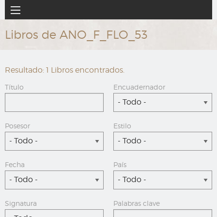
Ir
Navegación
al
principal
contenido
Libros de ANO_F_FLO_53
principal
Resultado: 1 Libros encontrados.
Título
Encuadernador
- Todo -
Posesor
Estilo
- Todo -
- Todo -
Fecha
País
- Todo -
- Todo -
Signatura
Palabras clave