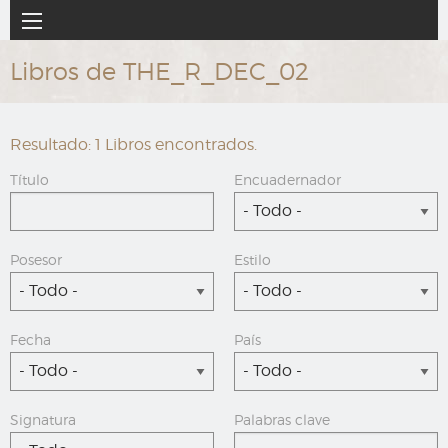
Ir
Navegación
al
principal
contenido
Libros de THE_R_DEC_02
principal
Resultado: 1 Libros encontrados.
Título
Encuadernador
- Todo -
Posesor
Estilo
- Todo -
- Todo -
Fecha
País
- Todo -
- Todo -
Signatura
Palabras clave