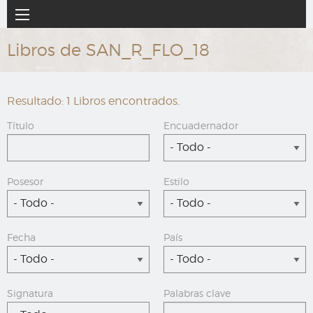
Ir
Navegación
al
principal
contenido
Libros de SAN_R_FLO_18
principal
Resultado: 1 Libros encontrados.
Título
Encuadernador
- Todo -
Posesor
Estilo
- Todo -
- Todo -
Fecha
País
- Todo -
- Todo -
Signatura
Palabras clave