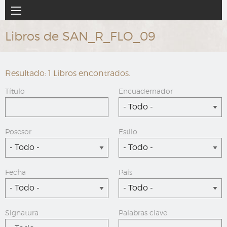
Ir
Navegación
al
principal
contenido
Libros de SAN_R_FLO_09
principal
Resultado: 1 Libros encontrados.
Título
Encuadernador
- Todo -
Posesor
Estilo
- Todo -
- Todo -
Fecha
País
- Todo -
- Todo -
Signatura
Palabras clave