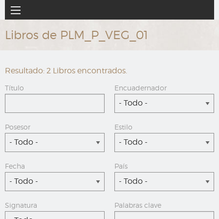
Ir
Navegación
al
principal
contenido
Libros de PLM_P_VEG_01
principal
Resultado: 2 Libros encontrados.
Título
Encuadernador
- Todo -
Posesor
Estilo
- Todo -
- Todo -
Fecha
País
- Todo -
- Todo -
Signatura
Palabras clave