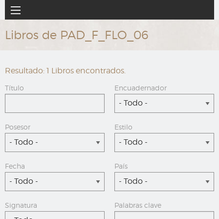
Ir
Navegación
al
principal
contenido
Libros de PAD_F_FLO_06
principal
Resultado: 1 Libros encontrados.
Título
Encuadernador
- Todo -
Posesor
Estilo
- Todo -
- Todo -
Fecha
País
- Todo -
- Todo -
Signatura
Palabras clave