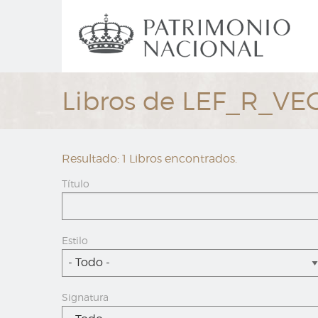
Ir
Navegación
al
principal
contenido
principal
Libros de LEF_R_VE
Resultado: 1 Libros encontrados.
Título
Estilo
- Todo -
Signatura