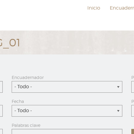
Inicio
Encuader
G_01
Encuadernador
P
- Todo -
Fecha
P
- Todo -
Palabras clave