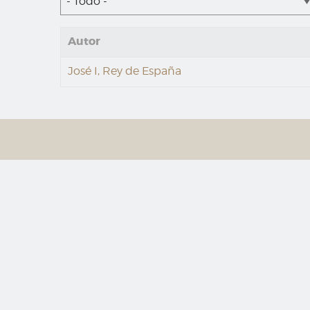
- Todo -
Autor
José I, Rey de España