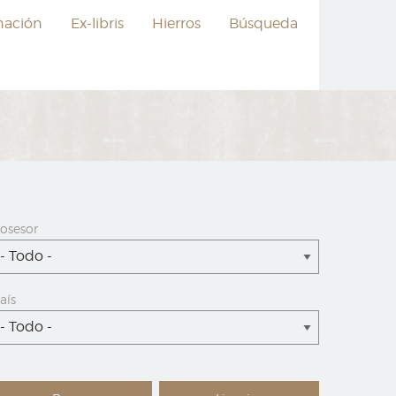
nación
Ex-libris
Hierros
Búsqueda
osesor
- Todo -
aís
- Todo -