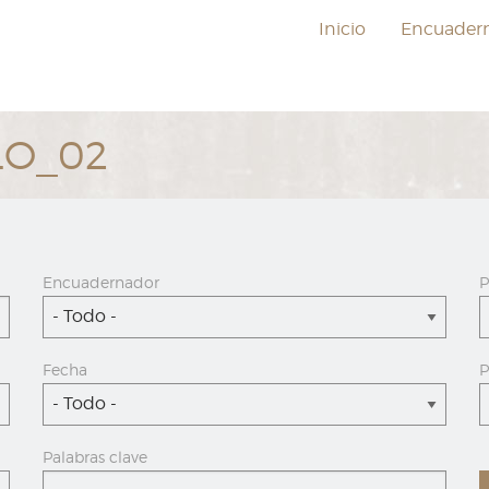
Inicio
Encuader
LO_02
Encuadernador
P
- Todo -
Fecha
P
- Todo -
Palabras clave