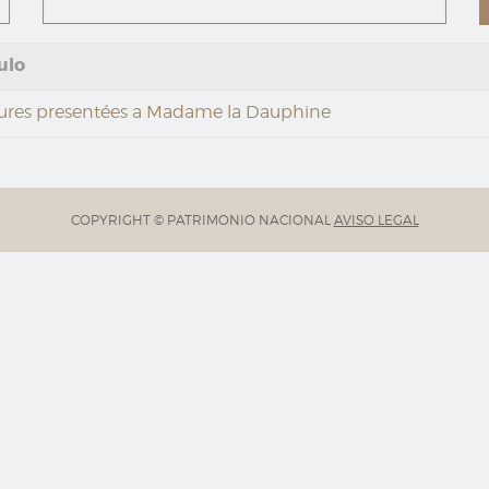
ulo
ures presentées a Madame la Dauphine
COPYRIGHT © PATRIMONIO NACIONAL
AVISO LEGAL