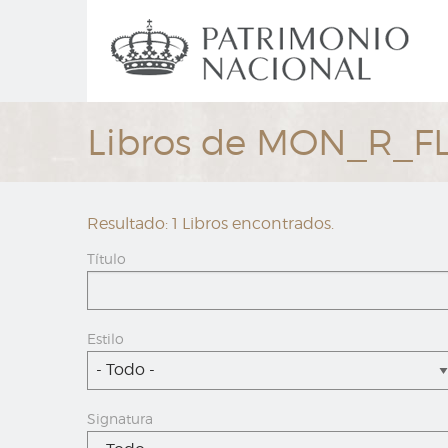
Ir
Navegación
al
principal
contenido
principal
Libros de MON_R_F
Resultado: 1 Libros encontrados.
Título
Estilo
- Todo -
Signatura