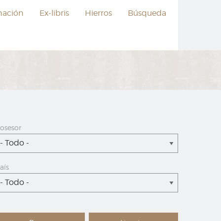
nación
Ex-libris
Hierros
Búsqueda
osesor
- Todo -
aís
- Todo -