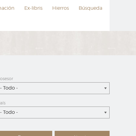
nación
Ex-libris
Hierros
Búsqueda
osesor
- Todo -
aís
- Todo -