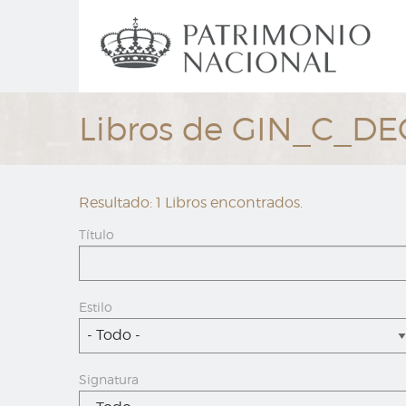
Ir
Navegación
al
principal
contenido
principal
Libros de GIN_C_DE
Resultado: 1 Libros encontrados.
Título
Estilo
- Todo -
Signatura