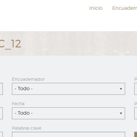
Inicio
Encuader
C_12
Encuadernador
P
- Todo -
Fecha
P
- Todo -
Palabras clave